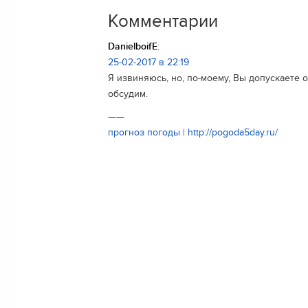
Комментарии
DanielboifE
:
25-02-2017 в 22:19
Я извиняюсь, но, по-моему, Вы допускаете 
обсудим.
——
прогноз погоды
|
http://pogoda5day.ru/