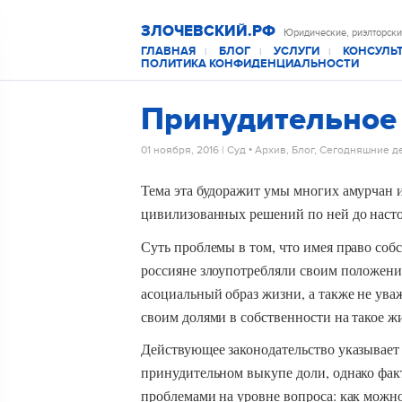
ЗЛОЧЕВСКИЙ.РФ
Юридические, риэлторски
ГЛАВНАЯ
БЛОГ
УСЛУГИ
КОНСУЛЬ
|
|
|
ПОЛИТИКА КОНФИДЕНЦИАЛЬНОСТИ
Принудительное 
01 ноября, 2016
|
Суд
•
Архив
,
Блог
,
Сегодняшние д
Тема эта будоражит умы многих амурчан и
цивилизованных решений по ней до насто
Суть проблемы в том, что имея право соб
россияне злоупотребляли своим положение
асоциальный образ жизни, а также не ув
своим долями в собственности на такое ж
Действующее законодательство указывает
принудительном выкупе доли, однако фак
проблемами на уровне вопроса: как можно