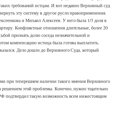
таких требований истцам. И вот недавно Верховный суд
ернуть эту систему в другое русло правоприменения.
сеенкова и Михаил Алексеев. У него была 1/3 доля в
вартиру. Конфликтные отношения длительные, более 20
осьбой признать долю соседа незначительной и
 этом компенсацию истица была готова выплатить.
казался. Дело дошло до Верховного Суда, который
ами при теперешнем наличии такого мнения Верховного
за решением этой проблемы. Конечно, нужно тщательно
С РФ подтвердил такую возможность всем нижестоящим