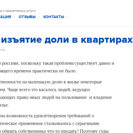
е и медиативные услуги
ТАЦИЯ
ОТЗЫВЫ
КОНТАКТЫ
|
|
|
изъятие доли в квартирах
ела
 россиян, поскольку такая проблема существует давно и
ящего времени практически не было.
ственности на маленькую долю в жилье некоторые
м. Чаще всего это касалось людей, ведущих
ажающих право иных людей на пользование и владение
илье.
 на возможность удовлетворения требований о
тическое применение сталкивалось с серьезными
 обязать собственника что-то продать? Поэтому суды