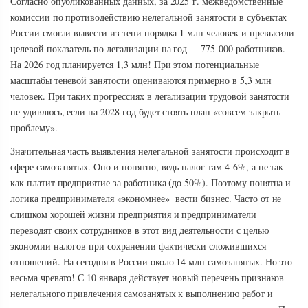
Согласно опубликованных данных, за 2025 г. межведомственные
комиссии по противодействию нелегальной занятости в субъектах
России смогли вывести из тени порядка 1 млн человек и превысили
целевой показатель по легализации на год – 775 000 работников.
На 2026 год планируется 1,3 млн! При этом потенциальные
масштабы теневой занятости оцениваются примерно в 5,3 млн
человек. При таких прогрессиях в легализации трудовой занятости
не удивлюсь, если на 2028 год будет стоять план «совсем закрыть
проблему».
Значительная часть выявления нелегальной занятости происходит в
сфере самозанятых. Оно и понятно, ведь налог там 4-6%, а не так
как платит предприятие за работника (до 50%). Поэтому понятна и
логика предпринимателя «экономнее» вести бизнес. Часто от не
слишком хорошей жизни предприятия и предприниматели
переводят своих сотрудников в этот вид деятельности с целью
экономии налогов при сохранении фактически сложившихся
отношений. На сегодня в России около 14 млн самозанятых. Но это
весьма чревато! С 10 января действует новый перечень признаков
нелегального привлечения самозанятых к выполнению работ и