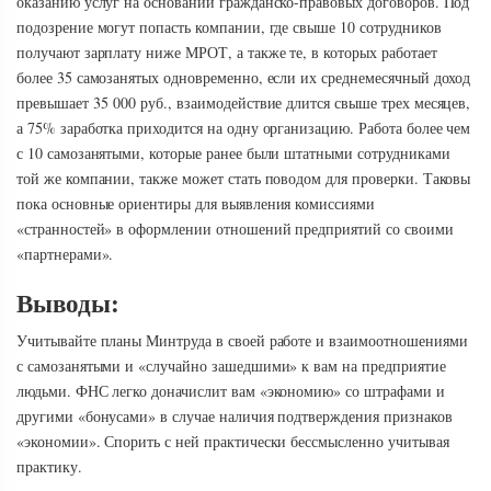
оказанию услуг на основании гражданско-правовых договоров. Под
подозрение могут попасть компании, где свыше 10 сотрудников
получают зарплату ниже МРОТ, а также те, в которых работает
более 35 самозанятых одновременно, если их среднемесячный доход
превышает 35 000 руб., взаимодействие длится свыше трех месяцев,
а 75% заработка приходится на одну организацию. Работа более чем
с 10 самозанятыми, которые ранее были штатными сотрудниками
той же компании, также может стать поводом для проверки. Таковы
пока основные ориентиры для выявления комиссиями
«странностей» в оформлении отношений предприятий со своими
«партнерами».
Выводы:
Учитывайте планы Минтруда в своей работе и взаимоотношениями
с самозанятыми и «случайно зашедшими» к вам на предприятие
людьми. ФНС легко доначислит вам «экономию» со штрафами и
другими «бонусами» в случае наличия подтверждения признаков
«экономии». Спорить с ней практически бессмысленно учитывая
практику.