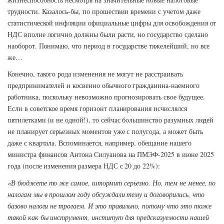
трудности. Казалось-бы, по прошествии времени с учетом даже
статистической инфляции официальные цифры для освобождения от
НДС вполне логично должны были расти, но государство сделано
наоборот. Понимаю, что период в государстве тяжелейший, но все
же…
Конечно, такого рода изменения не могут не расстраивать
предпринимателей и косвенно обычного гражданина-наемного
работника, поскольку невозможно прогнозировать свое будущее.
Если в советское время горизонт планирования исчислялся
пятилетками (и не одной!), то сейчас большинство разумных людей
не планирует серьезных моментов уже с полугода, а может быть
даже с квартала. Вспоминается, например, обещание нашего
министра финансов Антона Силуанова на ПМЭФ-2025 в июне 2025
года (после изменения размера НДС с 20 до 22%):
«В бюджете то же самое, штормит серьезно. Но, тем не менее, по
налогам мы в прошлом году обсуждали тему и договорились, что
базово налоги не трогаем. И это правильно, потому что это тоже
такой как бы инструмент, институт для предсказуемости нашей