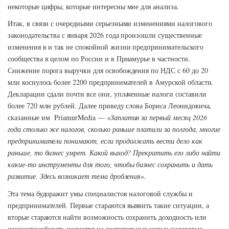
некоторые цифры, которые интересны мне для анализа.
Итак, в связи с очередными серьезными изменениями налогового
законодательства с января 2026 года произошли существенные
изменения в и так не спокойной жизни предпринимательского
сообщества в целом по России и в Приамурье в частности.
Снижение порога выручки для освобождения по НДС с 60 до 20
млн коснулось более 2200 предпринимателей в Амурской области.
Декларации сдали почти все они, уплаченные налоги составили
более 720 млн рублей. Далее приведу слова Бориса Леонидовича,
сказанные им PriamurMedia —
«Заплатив за первый месяц 2026
года столько же налогов, сколько раньше платили за полгода, многие
предприниматели понимают, если продолжать вести дело как
раньше, то бизнес умрет. Какой выход? Прекратить его либо найти
какие-то инструменты для того, чтобы бизнес сохранить и дать
развитие. Здесь возникает тема дробления
«.
Эта тема будоражит умы специалистов налоговой службы и
предпринимателей. Первые стараются выявить такие ситуации, а
вторые стараются найти возможность сохранить доходность или
жизнеспособность несмотря на значительные новые налоговые