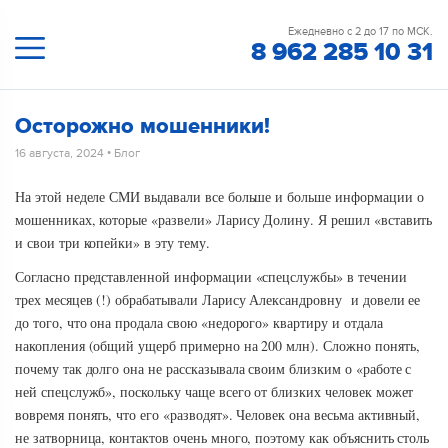
Ежедневно с 2 до 17 по МСК.
8 962 285 10 31
Осторожно мошенники!
16 августа, 2024
•
Блог
На этой неделе СМИ выдавали все больше и больше информации о
мошенниках, которые «развели» Ларису Долину. Я решил «вставить
и свои три копейки» в эту тему.
Согласно представленной информации «спецслужбы» в течении
трех месяцев (!) обрабатывали Ларису Александровну и довели ее
до того, что она продала свою «недорого» квартиру и отдала
накопления (общий ущерб примерно на 200 млн). Сложно понять,
почему так долго она не рассказывала своим близким о «работе с
ней спецслужб», поскольку чаще всего от близких человек может
вовремя понять, что его «разводят». Человек она весьма активный,
не затворница, контактов очень много, поэтому как объяснить столь