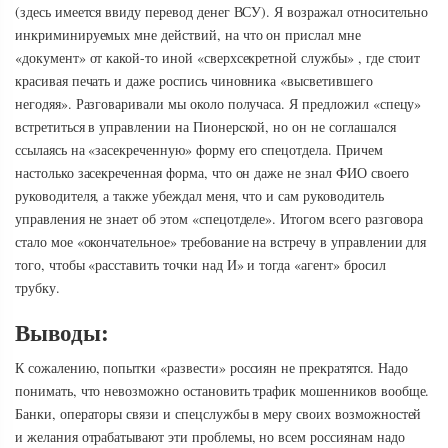
(здесь имеется ввиду перевод денег ВСУ). Я возражал относительно
инкриминируемых мне действий, на что он прислал мне
«документ» от какой-то иной «сверхсекретной службы» , где стоит
красивая печать и даже роспись чиновника «высветившего
негодяя». Разговаривали мы около получаса. Я предложил «спецу»
встретиться в управлении на Пионерской, но он не соглашался
ссылаясь на «засекреченную» форму его спецотдела. Причем
настолько засекреченная форма, что он даже не знал ФИО своего
руководителя, а также убеждал меня, что и сам руководитель
управления не знает об этом «спецотделе». Итогом всего разговора
стало мое «окончательное» требование на встречу в управлении для
того, чтобы «расставить точки над И» и тогда «агент» бросил
трубку.
Выводы:
К сожалению, попытки «развести» россиян не прекратятся. Надо
понимать, что невозможно остановить трафик мошенников вообще.
Банки, операторы связи и спецслужбы в меру своих возможностей
и желания отрабатывают эти проблемы, но всем россиянам надо