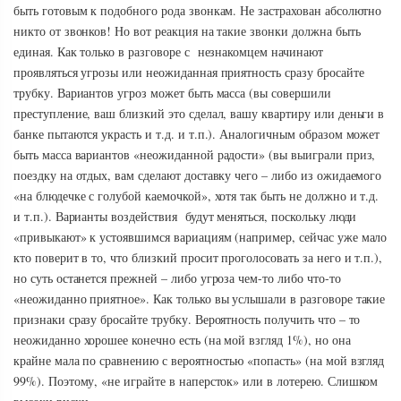
быть готовым к подобного рода звонкам. Не застрахован абсолютно
никто от звонков! Но вот реакция на такие звонки должна быть
единая. Как только в разговоре с незнакомцем начинают
проявляться угрозы или неожиданная приятность сразу бросайте
трубку. Вариантов угроз может быть масса (вы совершили
преступление, ваш близкий это сделал, вашу квартиру или деньги в
банке пытаются украсть и т.д. и т.п.). Аналогичным образом может
быть масса вариантов «неожиданной радости» (вы выиграли приз,
поездку на отдых, вам сделают доставку чего – либо из ожидаемого
«на блюдечке с голубой каемочкой», хотя так быть не должно и т.д.
и т.п.). Варианты воздействия будут меняться, поскольку люди
«привыкают» к устоявшимся вариациям (например, сейчас уже мало
кто поверит в то, что близкий просит проголосовать за него и т.п.),
но суть останется прежней – либо угроза чем-то либо что-то
«неожиданно приятное». Как только вы услышали в разговоре такие
признаки сразу бросайте трубку. Вероятность получить что – то
неожиданно хорошее конечно есть (на мой взгляд 1%), но она
крайне мала по сравнению с вероятностью «попасть» (на мой взгляд
99%). Поэтому, «не играйте в наперсток» или в лотерею. Слишком