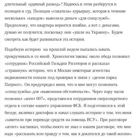
длительный «удачный развод»? Надеюсь в этом разберутся и
полиция и суд. Полиция «схватила» курьершу, которая в течении
нескольких «заходов» вывозила деньги «для спецслужб».
Предположу, что квартира вернется хозяйке, а вот с деньгами,
думаю не получится, поскольку они «ушли на Украину». Будем
смотреть как будет развиваться эта история.
Подобную историю на прошлой неделе пытались начать
прокручивать и со мной. Хронология такова: около обеда позвонил
«сотрудник» Российской Гильдии Риэлторов и рассказал
«страшную» историю, что в Москве некоторые агентства
недвижимости попали под проверки в связи с «делом парка
Патриот». Он предупредил меня, что и мне могут позвонить
«спецслужбы» для «выяснения обстоятельств». Через пару часов
позвонил «агент 007», представился сотрудником сверхсекретного
отдела в составе нашего управления ФСБ. Я подготовился к этой
беседе, включил диктофон и начал слушать историю о том, что меня
«заметили при переводе средств на помощь ВСУ». При разговоре
«агент» настаивал, чтобы никто не знал о нашем разговоре, что мне
надо «рассказать всю правду о том, как я докатился до такой жизни»