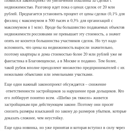
Появился законопроект об увеличении пошлины за сделки с
недвижимостью. Разговор идет пока о ценах сделок от 20 млн
рублей. Предлагается установить процент от цены сделки (0,1% для
физлиц с максимумом в 500 тысяч и 0,3% для организаций с
максимумом в 1 млн). Вроде бы большинство подаваемых объектов
недвижимости россиянами не превышает эту стоимость, а значит
опять не коснется большинства участников сделок. Но тут надо
вспомнить, что цены на недвижимость выросли значительно,
поэтому квартиры и дома стоимостью более 20 млн рублей уже не
фантастика в Благовещенске, а в Москве и подавно. Тем более,
такой рубеж вполне преодолеют множество предпринимателей с их
нежилыми объектами или земельными участками.
Еще один важный законопроект обсуждается – снижение
ответственности застройщиков за нарушение прав дольщиков. Кто
его лоббирует понятно всем. «Шибко уж тяжело» живется
застройщикам при действующем законе. Поэтому они просят
снизить размеры взысканий по закону до размеров убытков, которые
доказать сложнее, чем неустойку.
Еще одна новинка, но уже принятая и которая вступил в силу через