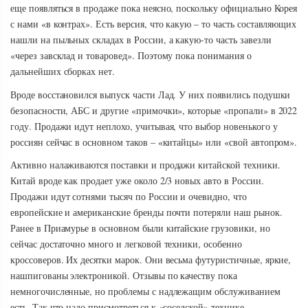
еще появляться в продаже пока неясно, поскольку официально Корея
с нами «в контрах». Есть версия, что какую – то часть составляющих
нашли на пыльных складах в России, а какую-то часть завезли
«через завсклад и товаровед». Поэтому пока понимания о
дальнейших сборках нет.
Вроде восстановился выпуск части Лад. У них появились подушки
безопасности, АБС и другие «примочки», которые «пропали» в 2022
году. Продажи идут неплохо, учитывая, что выбор новенького у
россиян сейчас в основном таков – «китайцы» или «свой автопром».
Активно налаживаются поставки и продажи китайской техники.
Китай вроде как продает уже около 2/3 новых авто в России.
Продажи идут сотнями тысяч по России и очевидно, что
европейские и американские бренды почти потеряли наш рынок.
Ранее в Приамурье в основном были китайские грузовики, но
сейчас достаточно много и легковой техники, особенно
кроссоверов. Их десятки марок. Они весьма футуристичные, яркие,
нашпигованы электроникой. Отзывы по качеству пока
немногочисленные, но проблемы с надлежащим обслуживанием
есть. Так что надо присмотреться к «соседской» технике.