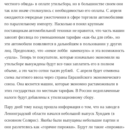
честного обхода» в оплате утильсбора, но в большинстве своем они
так или иначе столкнулись с необходимостью его оплаты. С апреля
ожидаются очередные ужесточения в сфере торговли автомобилями
по параллельному импорту. Насколько я понял крупным
поставщикам автомобильной техники не нравится, что часть машин
завозят физлица по уменьшенным тарифам «как-бы для себя», но
эти автомобили появляются в дальнейшем в пользовании у других
лиц. Предположу, что «некое лобби намекнуло» и эта возможность
«ушла». Теперь те покупатели, которые изначально экономили на
утильсборе вынуждены будут все-таки заплатить его в полном
объеме, а это часто сотни тысяч рублей. С апреля будет отменена
схема льготного ввоза через страны Евразийского экономического
союза. Она коснется машин, которые экономно растаможивали в
этих государствах по местным тарифам. В России недоплаченные
налоги будут добавлены к утилизационному сбору.
Пару дней тому назад прошла информация о том, что на заводе в
Ленинградской области начался небольшой выпуск Хундаев (в
основном Солярис). Якобы были выпущены небольшие партии и
они разлетелись как «горячие пирожки». Будут ли такие «пирожки»