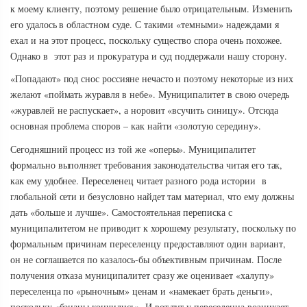
к моему клиенту, поэтому решение было отрицательным. Изменить
его удалось в областном суде. С такими «темными» надеждами я
ехал и на этот процесс, поскольку существо спора очень похожее.
Однако в этот раз и прокуратура и суд поддержали нашу сторону.
«Попадают» под снос россияне нечасто и поэтому некоторые из них
желают «поймать журавля в небе». Муниципалитет в свою очередь
«журавлей не распускает», а норовит «всучить синицу». Отсюда
основная проблема споров – как найти «золотую середину».
Сегодняшний процесс из той же «оперы». Муниципалитет
формально выполняет требования законодательства читая его так,
как ему удобнее. Переселенец читает разного рода истории в
глобальной сети и безусловно найдет там материал, что ему должны
дать «больше и лучше». Самостоятельная переписка с
муниципалитетом не приводит к хорошему результату, поскольку по
формальным причинам переселенцу предоставляют один вариант,
он не соглашается по казалось-бы объективным причинам. После
получения отказа муниципалитет сразу же оценивает «халупу»
переселенца по «рыночным» ценам и «намекает брать деньги»,
поскольку «бананы кончились». И вот тут у переселенца возникает