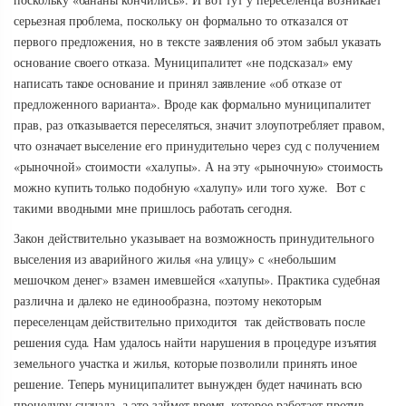
серьезная проблема, поскольку он формально то отказался от
первого предложения, но в тексте заявления об этом забыл указать
основание своего отказа. Муниципалитет «не подсказал» ему
написать такое основание и принял заявление «об отказе от
предложенного варианта». Вроде как формально муниципалитет
прав, раз отказывается переселяться, значит злоупотребляет правом,
что означает выселение его принудительно через суд с получением
«рыночной» стоимости «халупы». А на эту «рыночную» стоимость
можно купить только подобную «халупу» или того хуже. Вот с
такими вводными мне пришлось работать сегодня.
Закон действительно указывает на возможность принудительного
выселения из аварийного жилья «на улицу» с «небольшим
мешочком денег» взамен имевшейся «халупы». Практика судебная
различна и далеко не единообразна, поэтому некоторым
переселенцам действительно приходится так действовать после
решения суда. Нам удалось найти нарушения в процедуре изъятия
земельного участка и жилья, которые позволили принять иное
решение. Теперь муниципалитет вынужден будет начинать всю
процедуру сначала, а это займет время, которое работает против