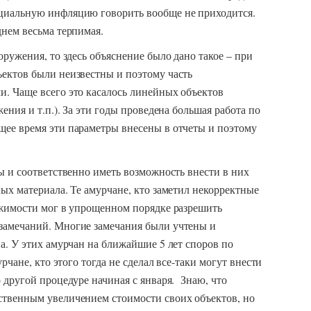
циальную инфляцию говорить вообще не приходится.
нем весьма терпимая.
ружения, то здесь объяснение было дано такое – при
ектов были неизвестны и поэтому часть
. Чаще всего это касалось линейных объектов
ения и т.п.). За эти годы проведена большая работа по
ее время эти параметры внесены в отчеты и поэтому
ы и соответственно иметь возможность внести в них
ых материала. Те амурчане, кто заметил некорректные
ижимости мог в упрощенном порядке разрешить
замечаний. Многие замечания были учтены и
а. У этих амурчан на ближайшие 5 лет споров по
рчане, кто этого тогда не сделал все-таки могут внести
 другой процедуре начиная с января. Знаю, что
твенным увеличением стоимости своих объектов, но