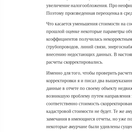
увеличение налогообложения. Про неофи
Поэтому произведенная переоценка в сред
Что касается уменьшения стоимости на соо
прошлой оценке некоторые параметры объ
коэффициентов получилась некорректными
(трубопроводов, линий связи, энергоснабж
внесению недостающих данных. В настоящ
расчеты скорректировались.
Именно для того, чтобы проверить расчет
корректировки я и писал два вышеуказанн
данные в отчете по своему объекту недв
возникшую проблему путем направления 
соответственно стоимость скорректирован
кадастровой стоимости не будет. Те же аму
замечания в имеющиеся отчеты, но уже по
некоторые амурчане были удивлены сущес