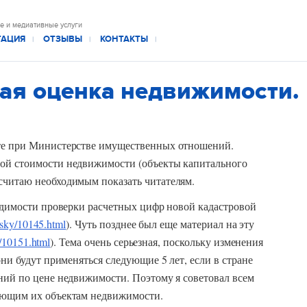
е и медиативные услуги
ТАЦИЯ
ОТЗЫВЫ
КОНТАКТЫ
|
|
|
ая оценка недвижимости.
ете при Министерстве имущественных отношений.
вой стоимости недвижимости (объекты капитального
считаю необходимым показать читателям.
ходимости проверки расчетных цифр новой кадастровой
vsky/10145.html
). Чуть позднее был еще материал на эту
y/10151.html
). Тема очень серьезная, поскольку изменения
они будут применяться следующие 5 лет, если в стране
ний по цене недвижимости. Поэтому я советовал всем
сующим их объектам недвижимости.