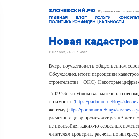
ЗЛОЧЕВСКИЙ.РФ
Юридические, риэлторски
ГЛАВНАЯ
БЛОГ
УСЛУГИ
КОНСУЛЬ
|
|
|
ПОЛИТИКА КОНФИДЕНЦИАЛЬНОСТИ
Новая кадастров
11 ноября, 2023
•
Блог
Вчера поучаствовал в общественном сов
Обсуждались итоги переоценки кадастро
строительства – ОКС). Некоторые цифры 
17.09.23г. я публиковал материал о необ
стоимости (
https://portamur.ru/blogs/zloche
же тему (
https://portamur.ru/blogs/zlochevsk
расчетных цифр происходят раз в 5 лет и 
не произойдет каких-то серьезных измене
читателям проверить расчеты по интере