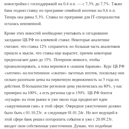
новостройки с господдержкой на 0,4 п.п. — с 7,3% до 7,7%. Также
банк поднял ставку по программе семейной ипотеки на 0,6 п.п.
Теперь она равна 5,3%. Ставка по программе для IT-специалистов
осталась неизменной.
Кроме этих новостей необходимо учитывать и сегодняшнее
заседание ЦБ РФ по ключевой ставке. Некоторые аналитики
считают, что ставка 12% сохранится, но большая часть аналитиков
пришло к мысли, что ставка еще вырастет, причем некоторые
предполагают даже до 15%. Потерпим немного, чтобы
проанализировать, а пока вернемся к «нашим баранам». Курс ЦБ РФ
«заточен» на постепенное «сжатие» льготных ипотек, поскольку они
сильно разогнали цены на первичную недвижимость за 3 года их
действия. В большинстве регионов цена увеличилась на 80%, у нас
примерно на 100%, а есть регионы где и 150%. ЦБ РФ боится
«пузыря» на этом рынке и уже около года продвигает идеи
«закручивания гаек» в этой сфере. Очередное ужесточение должно
было быть с 01.10.23г. и следующее 01.01.24г. Но вот ведущий в
этой сфере банк решил поторопить события и уже с 20.09.23г.
вводит свои собственные ужесточения. Думаю, что подобные