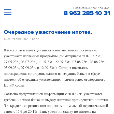
Ежедневно с 2 до 17 по МСК.
8 962 285 10 31
Очередное ужесточение ипотек.
15 сентября, 2023
•
Блог
Я много раз в этом году писал о том, что власти постепенно
ужесточают ипотечные программы (см.материалы от 07.05.23г.,
27.05.23г., 08.07.23г., 11.07.23г., 22.07.23г., 07.08.23г., 26.08.23г.,
03.09.23г., 07.09.23г. и 12.09.23г.). Сегодня появилось
подтверждение со стороны одного из ведущих банков в сфере
ипотеки об очередных ужесточениях, причем ранее оговоренного
ЦБ РФ срока.
Согласно представленной информации с 20.09.23г. ужесточатся
требования этого банка на выдачу льготной президентской ипотеки.
Эта кредитная организация подняла минимальный первоначальный
взнос с 15% до 20,1%. Банк увеличил ставку по ипотеке на