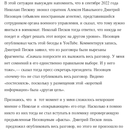
В этой ситуации вынужден напомнить, что в сентябре 2022 года
Николаю Пескову звонил соратник Алексея Навального Дмитрий
Низовцев (объявлен иностранным агентом), представившийся
сотрудником органа военного управления, и сказал, что тому нужно
явиться в военкомат. Николай Песков тогда ответил, что никуда не
поедет и «будет решать этот вопрос на другом уровне». Низовцев
опубликовал часть этой беседы в YouTube. Комментируя запись,
Дмитрий Песков заявил, что из разговора были вырезаны
фрагменты. «Сначала попросите их выложить весь разговор. У меня
нет сомнений в его единственно правильном выборе. И у него
тоже»,— сказал тогда пресс-секретарь президента. Низовцев
«почему-то» не стал публиковать весь разговор. Видимо
«постеснялся», поскольку у размещения этой «короткой
информации» была «другая цель».
Признаюсь, что в тот момент и у меня сложилось нехорошее
мнение о Николае и «покрывающем» его отце. Насколько я помню
никто из них тогда не стал вступать в полемику опровергающую
предъявленные Низовцевым «факты». Дмитрий Песков лишь
предложил опубликовать весь разговор, но этого не произошло по