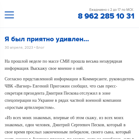
Ежедневно с 2 до 17 по МСК.
8 962 285 10 31
Я был приятно удивлен…
30 апреля, 2023
•
Блог
На прошлой неделе по массе СМИ прошла весьма незаурядная
информация. Выскажу свое мнение о ней.
Согласно представленной информации в Коммерсанте, руководитель
ЧВК «Вагнер» Евгений Пригожин сообщил, что сын пресс-
секретаря президента Дмитрия Пескова отслужил в зоне
спецоперации на Украине в рядах частной военной компании
«простым артиллеристом».
«Из всех моих знакомых, впервые об этом скажу, из всех моих
знакомых, один человек, Дмитрий Сергеевич Песков, который в
свое время прослыл законченным либералом, своего сына, который
часть жизни в Америке прожил, по-моему, если не ошибаюсь, или в