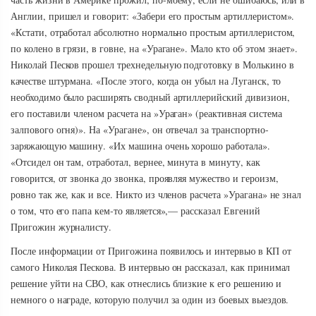
Англии, пришел и говорит: «Забери его простым артиллеристом».
«Кстати, отработал абсолютно нормально простым артиллеристом,
по колено в грязи, в говне, на «Урагане». Мало кто об этом знает».
Николай Песков прошел трехнедельную подготовку в Молькино в
качестве штурмана. «После этого, когда он убыл на Луганск, то
необходимо было расширять сводный артиллерийский дивизион,
его поставили членом расчета на »Ураган» (реактивная система
залпового огня)». На «Урагане», он отвечал за транспортно-
заряжающую машину. «Их машина очень хорошо работала».
«Отсидел он там, отработал, вернее, минута в минуту, как
говорится, от звонка до звонка, проявляя мужество и героизм,
ровно так же, как и все. Никто из членов расчета »Урагана» не знал
о том, что его папа кем-то является»,— рассказал Евгений
Пригожин журналисту.
После информации от Пригожина появилось и интервью в КП от
самого Николая Пескова. В интервью он рассказал, как принимал
решение уйти на СВО, как отнеслись близкие к его решению и
немного о награде, которую получил за один из боевых выездов.