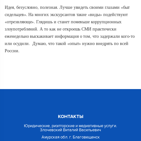
Идея, безусловно, полезная. Лучше увидеть своими глазами «быт
сидельцев». На многих экскурсантов такие «виды» подействуют
«отрезвляюще». Глядишь и станет поменьше коррупционных
злоупотреблений. А то как не откроешь СМИ практически
еженедельно выскакивает информация о том, что задержали кого-то
или осудили. Думаю, что такой «опыт» нужно внедрять по всей
России.
КОНТАКТЫ
Юридические, риэлторские и медиативные услуги.
Злочевский Виталий Васильевич
Амурская обл. г. Благовещенск