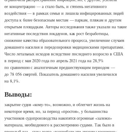
ее концентрацию — а стало быть, и степень негативного
воздействия — в рамках семьи и лишила инфицированных людей
доступа к более безопасным местам — паркам, пляжам и другим
открытым площадкам. Авторы исследования также указали на такие
негативные последствия локдаунов, как рост безработицы,
снижение качества образовательного процесса, увеличение случаев
домашнего насилия и передозировки медицинскими препаратами.
Число летальных исходов вследствие последнего возросло в США
в период с мая 2020 года по апрель 2021 года на 28,5%
по сравнению с аналогичным предшествующим периодом —
до 78 056 смертей. Показатель домашнего насилия увеличился
на 8,1%.
Выводы:
закрытие судов «кому-то», возможно, и облегчит жизнь на
некоторое время, но, за период «простоя», у большинства
участников судопроизводства накопятся огромные «залежи»
материала, необходимого к рассмотрению судами. Так было в
прошлый раз – суды долго «разгребали эти авгиевы конюшни».