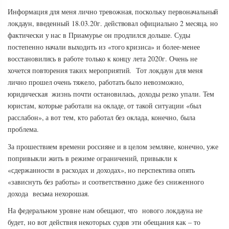
Информация для меня лично тревожная, поскольку первоначальный
локдаун, введенный 18.03.20г. действовал официально 2 месяца, но
фактически у нас в Приамурье он продлился дольше. Суды
постепенно начали выходить из «того кризиса» и более-менее
восстановились в работе только к концу лета 2020г. Очень не
хочется повторения таких мероприятий. Тот локдаун для меня
лично прошел очень тяжело, работать было невозможно,
юридическая жизнь почти остановилась, доходы резко упали. Тем
юристам, которые работали на окладе, от такой ситуации «был
расслабон», а вот тем, кто работал без оклада, конечно, была
проблема.
За прошествием времени россияне и в целом земляне, конечно, уже
попривыкли жить в режиме ограничений, привыкли к
«сдержанности в расходах и доходах», но перспектива опять
«зависнуть без работы» и соответственно даже без сниженного
дохода весьма нехорошая.
На федеральном уровне нам обещают, что нового локдауна не
будет, но вот действия некоторых судов эти обещания как – то