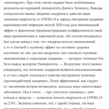
«нивелируют». При этом совсем недавно были опубликованы
результаты исследований университета Джонса Хопкинса. Выводы
специалистов таковы: введение локдаунов в качестве меры
снижения смертности от COVID-19 в период обострения пандемии
коронавирусной инфекции весной 2020 года дало минимальный
эффект и фактически продемонстрировало неэффективность такой
меры применительно к заявленной цели. «По итогам метаанализа
был сделан вывод о том, что локдауны оказали минимальный,
а то и близкий к нулевому эффект на состояние здоровья
населения, но там, где они вводились, они повлекли огромные
экономические и социальные издержки, — цитирует телеканал Fox
News вывод экспертов Университета. — Вследствие этого [можно
утверждать], что политики локдаунов являются неосновательными
и от них следует отказаться в качестве инструмента политики
[противодействия] пандемии». Более эффективной, как следует
из заключения авторов метаанализа, оказалась мера самоизоляции
заболевших. Она в итоге — при учете всех связанных с нею
плюсов и минусов — позволила снизить смертность от COVID-19
на 2,9%. Эксперты пояснили, что, с одной стороны, эта мера
ограничила распространение инфекции, но, с другой, усилила