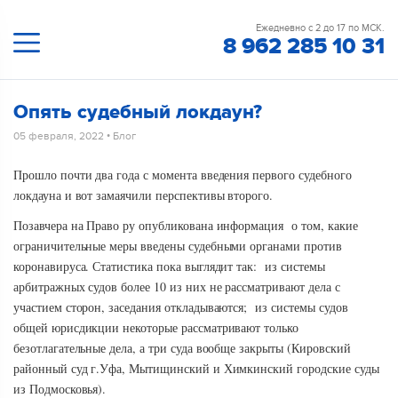
Ежедневно с 2 до 17 по МСК.
8 962 285 10 31
Опять судебный локдаун?
05 февраля, 2022
•
Блог
Прошло почти два года с момента введения первого судебного
локдауна и вот замаячили перспективы второго.
Позавчера на Право ру опубликована информация о том, какие
ограничительные меры введены судебными органами против
коронавируса. Статистика пока выглядит так: из системы
арбитражных судов более 10 из них не рассматривают дела с
участием сторон, заседания откладываются; из системы судов
общей юрисдикции некоторые рассматривают только
безотлагательные дела, а три суда вообще закрыты (Кировский
районный суд г.Уфа, Мытищинский и Химкинский городские суды
из Подмосковья).