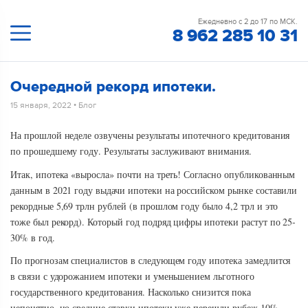
Ежедневно с 2 до 17 по МСК.
8 962 285 10 31
Очередной рекорд ипотеки.
15 января, 2022
•
Блог
На прошлой неделе озвучены результаты ипотечного кредитования
по прошедшему году. Результаты заслуживают внимания.
Итак, ипотека «выросла» почти на треть! Согласно опубликованным
данным в 2021 году выдачи ипотеки на российском рынке составили
рекордные 5,69 трлн рублей (в прошлом году было 4,2 трл и это
тоже был рекорд). Который год подряд цифры ипотеки растут по 25-
30% в год.
По прогнозам специалистов в следующем году ипотека замедлится
в связи с удорожанием ипотеки и уменьшением льготного
государственного кредитования. Насколько снизится пока
непонятно, но средние ставки ипотеки уже перешли рубеж 10%.