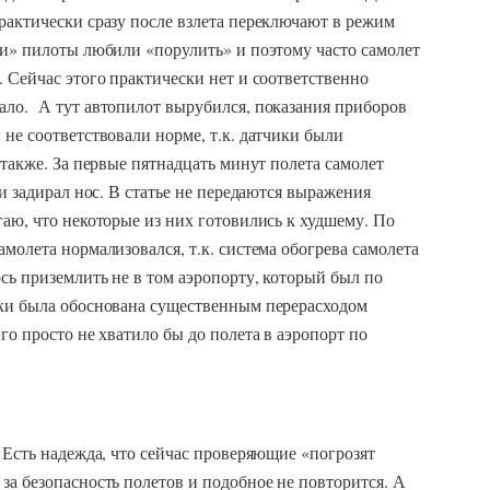
рактически сразу после взлета переключают в режим
ти» пилоты любили «порулить» и поэтому часто самолет
 Сейчас этого практически нет и соответственно
ало. А тут автопилот вырубился, показания приборов
 не соответствовали норме, т.к. датчики были
 также. За первые пятнадцать минут полета самолет
 и задирал нос. В статье не передаются выражения
гаю, что некоторые из них готовились к худшему. По
молета нормализовался, т.к. система обогрева самолета
ось приземлить не в том аэропорту, который был по
дки была обоснована существенным перерасходом
го просто не хватило бы до полета в аэропорт по
. Есть надежда, что сейчас проверяющие «погрозят
за безопасность полетов и подобное не повторится. А