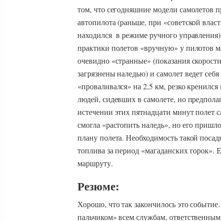
том, что сегодняшние модели самолетов п
автопилота (раньше, при «советской влас
находился в режиме ручного управления).
практики полетов «вручную» у пилотов м
очевидно «странные» (показания скорости
загрязнены наледью) и самолет ведет себя
«проваливался» на 2,5 км, резко кренился
людей, сидевших в самолете, но предпола
истечении этих пятнадцати минут полет са
смогла «растопить наледь», но его пришл
плану полета. Необходимость такой поса
топлива за период «магаданских горок». Е
маршруту.
Резюме:
Хорошо, что так закончилось это событие
пальчиком» всем службам, ответственным 