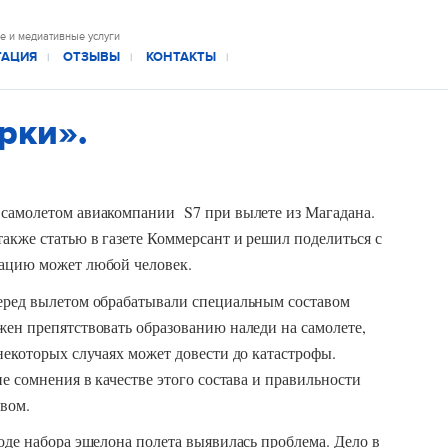
е и медиативные услуги
ТАЦИЯ
ОТЗЫВЫ
КОНТАКТЫ
|
|
|
рки».
 самолетом авиакомпании S7 при вылете из Магадана.
также статью в газете Коммерсант и решил поделиться с
уацию может любой человек.
перед вылетом обрабатывали специальным составом
жен препятствовать образованию наледи на самолете,
 некоторых случаях может довести до катастрофы.
ие сомнения в качестве этого состава и правильности
авом.
ходе набора эшелона полета выявилась проблема. Дело в