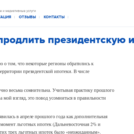
е и медиативные услуги
ТАЦИЯ
ОТЗЫВЫ
КОНТАКТЫ
|
|
|
продлить президентскую и
 о том, что некоторые регионы обратились к
территории президентской ипотеки. В числе
ично весьма сомнительна. Учитывая практику прошлого
 мой взгляд, это повод усомниться в правильности
явилась в апреле прошлого года как дополнительная
т момент льготных ипотек (Дальневосточная 2% и
 этих трех льготных ипотек было «неожиданным».