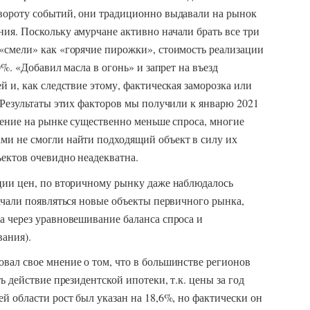
вороту событий, они традиционно выдавали на рынок
ия. Поскольку амурчане активно начали брать все три
«смели» как «горячие пирожки», стоимость реализации
0%. «Добавил масла в огонь» и запрет на въезд
 и, как следствие этому, фактическая заморозка или
 Результаты этих факторов мы получили к январю 2021
жение на рынке существенно меньше спроса, многие
и не смогли найти подходящий объект в силу их
ектов очевидно неадекватна.
ции цен, по вторичному рынку даже наблюдалось
ачали появляться новые объекты первичного рынка,
а через уравновешивание баланса спроса и
вания).
вал свое мнение о том, что в большинстве регионов
ь действие президентской ипотеки, т.к. цены за год
й области рост был указан на 18,6%, но фактически он