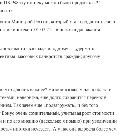
ю ЦБ РФ эту ипотеку можно было продлить в 24
осится.
упил Минстрой России, который стал продвигать свою
йствие ипотеки с 01.07.21г. в целях поддержания
анов власти свои задачи, одному — удержать
ективы массовых банкротств граждан; другому –
, что для них важнее? На мой взгляд, у нас в области
еками, наверняка, еще долго сохранится перекос в
ием. Так зачем еще «подзагружать» и без того
 Бонус очень сомнительный, учитывая рост стоимости
ы и по его мнению (насколько я помню) при увеличении
ость» ипотеки исчезает. А у нас она выросла более чем