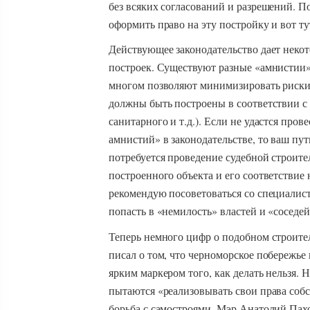
без всяких согласований и разрешений. П
оформить право на эту постройку и вот т
Действующее законодательство дает неко
построек. Существуют разные «амнистии» (
многом позволяют минимизировать риски 
должны быть построены в соответствии с 
санитарного и т.д.). Если не удастся про
амнистий» в законодательстве, то ваш пут
потребуется проведение судебной строител
построенного объекта и его соответствие
рекомендую посоветоваться со специалист
попасть в «немилость» властей и «соседе
Теперь немного цифр о подобном строител
писал о том, что черноморское побережь
ярким маркером того, как делать нельзя.
пытаются «реализовывать свои права собс
борьба с самостроями. Мэр Анатолий Пахом