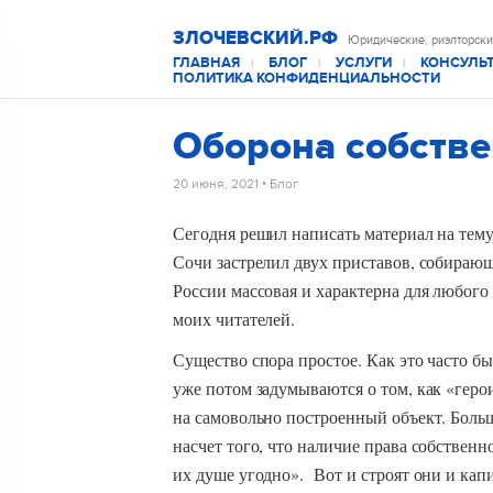
ЗЛОЧЕВСКИЙ.РФ
Юридические, риэлторски
ГЛАВНАЯ
БЛОГ
УСЛУГИ
КОНСУЛЬ
|
|
|
ПОЛИТИКА КОНФИДЕНЦИАЛЬНОСТИ
Оборона собстве
20 июня, 2021
•
Блог
Сегодня решил написать материал на тему
Сочи застрелил двух приставов, собирающ
России массовая и характерна для любого
моих читателей.
Существо спора простое. Как это часто быв
уже потом задумываются о том, как «геро
на самовольно построенный объект. Боль
насчет того, что наличие права собственн
их душе угодно». Вот и строят они и кап