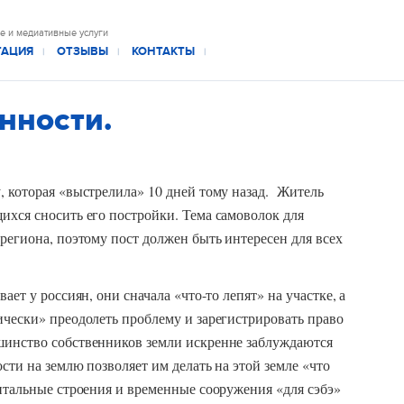
е и медиативные услуги
ТАЦИЯ
ОТЗЫВЫ
КОНТАКТЫ
|
|
|
нности.
, которая «выстрелила» 10 дней тому назад. Житель
ихся сносить его постройки. Тема самоволок для
 региона, поэтому пост должен быть интересен для всех
ает у россиян, они сначала «что-то лепят» на участке, а
ически» преодолеть проблему и зарегистрировать право
шинство собственников земли искренне заблуждаются
ости на землю позволяет им делать на этой земле «что
итальные строения и временные сооружения «для сэбэ»