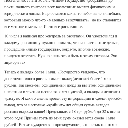
Постепенно, за эти 30 лет, «наше» государство «добралось» до
почти полного контроля всех возможных выплат физическим и
юридическим лицам. Еще остаются какие-то небольшие «лазейки»,
которыми можно что-то «маленько выкручивать», но их становится
все меньше и меньше. И это все рискованнее.
10 числа я написал про контроль за расчетами. Он ужесточился и
каждому россиянину нужно понимать, что за нелегальные деньги,
прошедшие «мимо государства», когда-то, вполне возможно,
придется ответить. Нужно знать это и быть к этому готовым. Это
априори так.
Теперь о вкладах более 1 млн. «Государство увидело», что
достаточно много россиян имеет вклад (депозит) более 1 млн
рублей. Казалось-бы, официальный доход за вычетом официальной
инфляции в течении нескольких лет нулевой, а вклады и депозиты
«растут». Я как-то анализировал эту информацию и сделал для себя
вывод, что за несколько «крайних» лет общая сумма вкладов
россиян выросла вдвое! Представьте, с 18 трл рублей до 32 к осени
этого года! Причем треть из этих сумм оказывается около 1 млн
рублей! Вот «государство» и призадумалось, что не так плохо мы