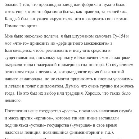
больше!) тем, что производил завод или фабрика и нужно было
«это» еще каким-то образом «сбыть», как правило, за «копейки».
Каждый был вынужден «крутиться», что прокормить свою семью.
Помню это время.
Мне было несколько полегче, я был штурманом самолета Ту-154 и
мог «что-то» привозить из «дефицитного московского» в
Благовещенск, чтобы реализовать и получить средства к
существованию, поскольку зарплату в Благовещенском авиаотряде
выдавали тогда с задержкой примерно в год-полтора. С сочувствием
относился тогда к летчикам, которые долгое время были элитой
нашего авиагородка, но не смогли привыкнуть к «новым условиям»
и летали в полет с дипломатом. Думаю, что очень трудно им жилось
тогда. Но это был их выбор или традиция. Хорошо, что таких было
немного.
Постепенно наше государство «росло», появилась налоговая служба
и масса других «органов», которые так или иначе заставляли
подчиняться «устоям» государства («умершая» в свое время
налоговая полиция, появившийся финмониторинг и т.д.).