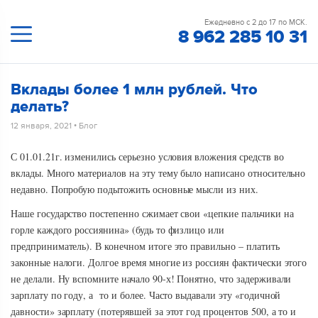
Ежедневно с 2 до 17 по МСК.
8 962 285 10 31
Вклады более 1 млн рублей. Что
делать?
12 января, 2021
•
Блог
С 01.01.21г. изменились серьезно условия вложения средств во
вклады. Много материалов на эту тему было написано относительно
недавно. Попробую подытожить основные мысли из них.
Наше государство постепенно сжимает свои «цепкие пальчики на
горле каждого россиянина» (будь то физлицо или
предприниматель). В конечном итоге это правильно – платить
законные налоги. Долгое время многие из россиян фактически этого
не делали. Ну вспомните начало 90-х! Понятно, что задерживали
зарплату по году, а то и более. Часто выдавали эту «годичной
давности» зарплату (потерявшей за этот год процентов 500, а то и