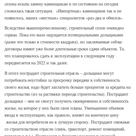
сезона искать замену каменщикам и по состоянию на сегодня
сложилась такая ситуация. «Импортных» каменщиков так и не
появилось, наших «местных» специалистов «раз-два и обчелся».
Вследствие вышеперечисленному, строительный сезон очевидно
сорван. Пока это мало ощущается потенциальными дольщиками
(разве что только в стоимости квадрата), но заключаемые сейчас
договоры имеют уже более длительные сроки сдачи объектов. То,
что планировалось сдать в эксплуатацию в следующем году
передвигается на 2022 и так далее.
В итоге пострадает строительная отрасль – дольщики могут
потребовать неустойки за просрочку передачи в собственность
своего жилья, надо будет заплатить больше процентов за кредиты на
строительство (из-за растяжки периода строительства). Пострадают
дольщики – они не смогут получить своевременно в собственность
жилье, на которое у них были свои планы. Уменьшение объемов
ввода в эксплуатацию, как правило, влияет на конечную цену
жилья для потребителя не в лучшую сторону. Пострадают смежные
со строительством отрасли (связь, транспорт, ремонт помещений,
торговля и т.д.). Пострадают и бюджеты различных уровней.