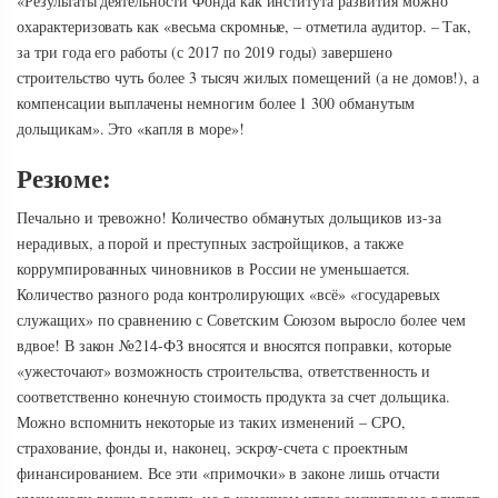
«Результаты деятельности Фонда как института развития можно
охарактеризовать как «весьма скромные, – отметила аудитор. – Так,
за три года его работы (с 2017 по 2019 годы) завершено
строительство чуть более 3 тысяч жилых помещений (а не домов!), а
компенсации выплачены немногим более 1 300 обманутым
дольщикам». Это «капля в море»!
Резюме:
Печально и тревожно! Количество обманутых дольщиков из-за
нерадивых, а порой и преступных застройщиков, а также
коррумпированных чиновников в России не уменьшается.
Количество разного рода контролирующих «всё» «государевых
служащих» по сравнению с Советским Союзом выросло более чем
вдвое! В закон №214-ФЗ вносятся и вносятся поправки, которые
«ужесточают» возможность строительства, ответственность и
соответственно конечную стоимость продукта за счет дольщика.
Можно вспомнить некоторые из таких изменений – СРО,
страхование, фонды и, наконец, эскроу-счета с проектным
финансированием. Все эти «примочки» в законе лишь отчасти