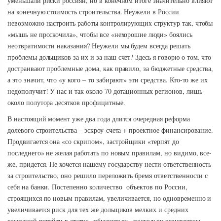
уменьшали риски россиян, но в конечном итоге значительно влияют
на конечную стоимость строительства. Неужели в России
невозможно настроить работы контролирующих структур так, чтобы
«мышь не проскочила», чтобы все «нехорошие люди» боялись
неотвратимости наказания? Неужели мы будем всегда решать
проблемы дольщиков за их и за наш счет? Здесь я говорю о том, что
достраивают проблемные дома, как правило, за бюджетные средства,
а это значит, что «у кого – то забирают» эти средства. Кто-то же их
недополучит! У нас и так около 70 дотационных регионов, лишь
около полутора десятков профицитные.
В настоящий момент уже два года длится очередная реформа
долевого строительства – эскроу-счета + проектное финансирование.
Продвигается она «со скрипом», застройщики «терпят до
последнего» не желая работать по новым правилам, но видимо, все-
же, придется. Не хочется нашему государству нести ответственность
за строительство, оно решило переложить бремя ответственности с
себя на банки. Постепенно количество объектов по России,
строящихся по новым правилам, увеличивается, но одновременно и
увеличивается риск для тех же дольщиков мелких и средних
компаний перейти в статус «обманутых», поскольку результатом