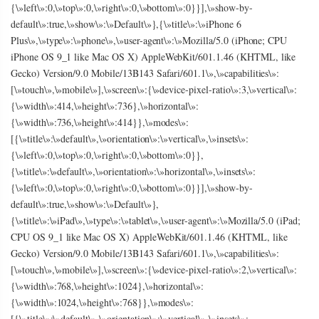
{\»left\»:0,\»top\»:0,\»right\»:0,\»bottom\»:0}}],\»show-by-
default\»:true,\»show\»:\»Default\»},{\»title\»:\»iPhone 6
Plus\»,\»type\»:\»phone\»,\»user-agent\»:\»Mozilla/5.0 (iPhone; CPU
iPhone OS 9_1 like Mac OS X) AppleWebKit/601.1.46 (KHTML, like
Gecko) Version/9.0 Mobile/13B143 Safari/601.1\»,\»capabilities\»:
[\»touch\»,\»mobile\»],\»screen\»:{\»device-pixel-ratio\»:3,\»vertical\»:
{\»width\»:414,\»height\»:736},\»horizontal\»:
{\»width\»:736,\»height\»:414}},\»modes\»:
[{\»title\»:\»default\»,\»orientation\»:\»vertical\»,\»insets\»:
{\»left\»:0,\»top\»:0,\»right\»:0,\»bottom\»:0}},
{\»title\»:\»default\»,\»orientation\»:\»horizontal\»,\»insets\»:
{\»left\»:0,\»top\»:0,\»right\»:0,\»bottom\»:0}}],\»show-by-
default\»:true,\»show\»:\»Default\»},
{\»title\»:\»iPad\»,\»type\»:\»tablet\»,\»user-agent\»:\»Mozilla/5.0 (iPad;
CPU OS 9_1 like Mac OS X) AppleWebKit/601.1.46 (KHTML, like
Gecko) Version/9.0 Mobile/13B143 Safari/601.1\»,\»capabilities\»:
[\»touch\»,\»mobile\»],\»screen\»:{\»device-pixel-ratio\»:2,\»vertical\»:
{\»width\»:768,\»height\»:1024},\»horizontal\»:
{\»width\»:1024,\»height\»:768}},\»modes\»:
[{\»title\»:\»default\»,\»orientation\»:\»vertical\»,\»insets\»: