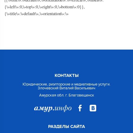
{\»left\»:0,\»top\»:0,\»right\»:0,\»bottom\»:0}},
{\»title\»:\»default\»,\»orientation\»:\»
КОНТАКТЫ
Юридические, риэлторские и медиативные услуги.
Злочевский Виталий Васильевич
Амурская обл. г. Благовещенск
РАЗДЕЛЫ САЙТА