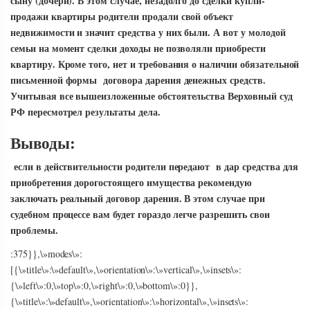
сыну (дочери). В этом случае, незадолго до сделки купли-
продажи квартиры родители продали свой объект
недвижимости и значит средства у них были. А вот у молодой
семьи на момент сделки доходы не позволяли приобрести
квартиру. Кроме того, нет и требования о наличии обязательной
письменной формы договора дарения денежных средств.
Учитывая все вышеизложенные обстоятельства Верховный суд
РФ пересмотрел результаты дела.
Выводы:
если в действительности родители передают в дар средства для
приобретения дорогостоящего имущества рекомендую
заключать реальный договор дарения. В этом случае при
судебном процессе вам будет гораздо легче разрешить свои
проблемы.
:375}},\»modes\»:
[{\»title\»:\»default\»,\»orientation\»:\»vertical\»,\»insets\»:
{\»left\»:0,\»top\»:0,\»right\»:0,\»bottom\»:0}},
{\»title\»:\»default\»,\»orientation\»:\»horizontal\»,\»insets\»: