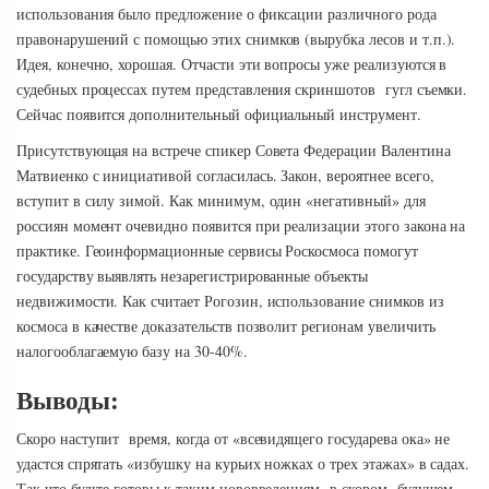
использования было предложение о фиксации различного рода
правонарушений с помощью этих снимков (вырубка лесов и т.п.).
Идея, конечно, хорошая. Отчасти эти вопросы уже реализуются в
судебных процессах путем представления скриншотов гугл съемки.
Сейчас появится дополнительный официальный инструмент.
Присутствующая на встрече спикер Совета Федерации Валентина
Матвиенко с инициативой согласилась. Закон, вероятнее всего,
вступит в силу зимой. Как минимум, один «негативный» для
россиян момент очевидно появится при реализации этого закона на
практике. Геоинформационные сервисы Роскосмоса помогут
государству выявлять незарегистрированные объекты
недвижимости. Как считает Рогозин, использование снимков из
космоса в качестве доказательств позволит регионам увеличить
налогооблагаемую базу на 30-40%.
Выводы:
Скоро наступит время, когда от «всевидящего государева ока» не
удастся спрятать «избушку на курьих ножках о трех этажах» в садах.
Так что будьте готовы к таким нововведениям в скором будущем.