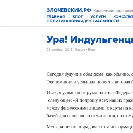
ЗЛОЧЕВСКИЙ.РФ
Юридические, риэлторски
ГЛАВНАЯ
БЛОГ
УСЛУГИ
КОНСУЛЬ
|
|
|
ПОЛИТИКА КОНФИДЕНЦИАЛЬНОСТИ
Ура! Индульгенц
21 ноября, 2018
|
Закон
•
Блог
Сегодня будучи в обед дома, как обычно, 
Экономики» и услышал новость, которая б
Итак, я услышал от руководителя Федер
следующее: «Я попрошу всех наших гражд
между физическими лицами, с карты на кар
базой для налогового исчисления, поэтому
Меня, конечно, порадовала эта информаци