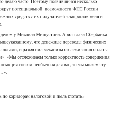
это делаю часто. Поэтому появившийся несколько
вокруг потенциальной возможности ФНС России
ежных средств с их получателей «напрягла» меня и
х.
 с делом у Михаила Мишустина. А вот глава Сбербанка
вышеуказанному, что денежные переводы физических
 налогами, и разъяснил механизм отслеживания оплаты
н». «Мы отслеживаем только корректность совершения
ранзакция совсем необычная для вас, то мы можем эту
с…».
ть по коридорам налоговой и пыль глотать»