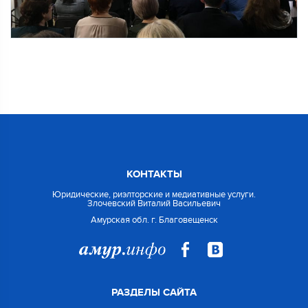
КОНТАКТЫ
Юридические, риэлторские и медиативные услуги.
Злочевский Виталий Васильевич
Амурская обл. г. Благовещенск
РАЗДЕЛЫ САЙТА