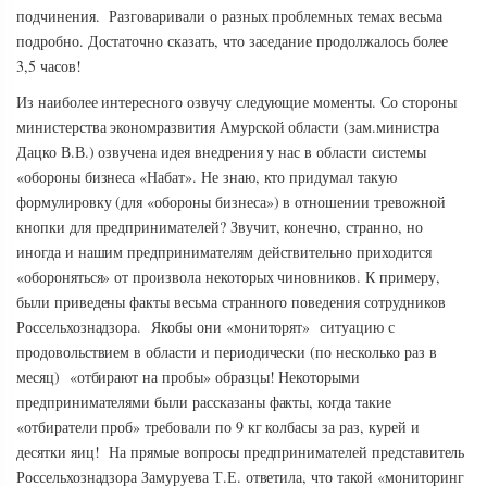
подчинения. Разговаривали о разных проблемных темах весьма
подробно. Достаточно сказать, что заседание продолжалось более
3,5 часов!
Из наиболее интересного озвучу следующие моменты. Со стороны
министерства экономразвития Амурской области (зам.министра
Дацко В.В.) озвучена идея внедрения у нас в области системы
«обороны бизнеса «Набат». Не знаю, кто придумал такую
формулировку (для «обороны бизнеса») в отношении тревожной
кнопки для предпринимателей? Звучит, конечно, странно, но
иногда и нашим предпринимателям действительно приходится
«обороняться» от произвола некоторых чиновников. К примеру,
были приведены факты весьма странного поведения сотрудников
Россельхознадзора. Якобы они «мониторят» ситуацию с
продовольствием в области и периодически (по несколько раз в
месяц) «отбирают на пробы» образцы! Некоторыми
предпринимателями были рассказаны факты, когда такие
«отбиратели проб» требовали по 9 кг колбасы за раз, курей и
десятки яиц! На прямые вопросы предпринимателей представитель
Россельхознадзора Замуруева Т.Е. ответила, что такой «мониторинг