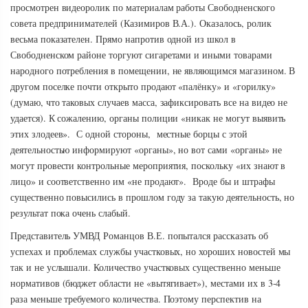
просмотрен видеоролик по материалам работы Свободненского
совета предпринимателей (Казимиров В.А.). Оказалось, ролик
весьма показателен. Прямо напротив одной из школ в
Свободненском районе торгуют сигаретами и иными товарами
народного потребления в помещении, не являющимся магазином. В
другом поселке почти открыто продают «палёнку» и «горилку»
(думаю, что таковых случаев масса, зафиксировать все на видео не
удается). К сожалению, органы полиции «никак не могут выявить
этих злодеев». С одной стороны, местные борцы с этой
деятельностью информируют «органы», но вот сами «органы» не
могут провести контрольные мероприятия, поскольку «их знают в
лицо» и соответственно им «не продают». Вроде бы и штрафы
существенно повысились в прошлом году за такую деятельность, но
результат пока очень слабый.
Представитель УМВД Романцов В.Е. попытался рассказать об
успехах и проблемах службы участковых, но хороших новостей мы
так и не услышали. Количество участковых существенно меньше
нормативов (бюджет области не «вытягивает»), местами их в 3-4
раза меньше требуемого количества. Поэтому перспектив на