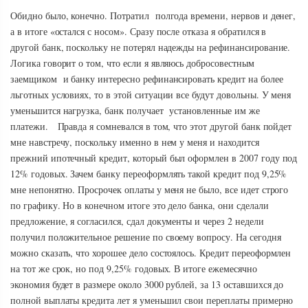
Обидно было, конечно. Потратил полгода времени, нервов и денег,
а в итоге «остался с носом». Сразу после отказа я обратился в
другой банк, поскольку не потерял надежды на рефинансирование.
Логика говорит о том, что если я являюсь добросовестным
заемщиком и банку интересно рефинансировать кредит на более
льготных условиях, то в этой ситуации все будут довольны. У меня
уменьшится нагрузка, банк получает установленные им же
платежи. Правда я сомневался в том, что этот другой банк пойдет
мне навстречу, поскольку именно в нем у меня и находится
прежний ипотечный кредит, который был оформлен в 2007 году под
12% годовых. Зачем банку переоформлять такой кредит под 9,25%
мне непонятно. Просрочек оплаты у меня не было, все идет строго
по графику. Но в конечном итоге это дело банка, они сделали
предложение, я согласился, сдал документы и через 2 недели
получил положительное решение по своему вопросу. На сегодня
можно сказать, что хорошее дело состоялось. Кредит переоформлен
на тот же срок, но под 9,25% годовых. В итоге ежемесячно
экономия будет в размере около 3000 рублей, за 13 оставшихся до
полной выплаты кредита лет я уменьшил свои переплаты примерно