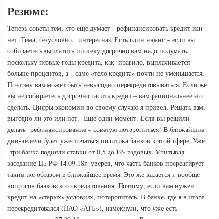
Резюме:
Теперь советы тем, кто еще думает – рефинансировать кредит или
нет. Тема, безусловно, интересная. Есть один нюанс – если вы
собираетесь выплатить ипотеку досрочно вам надо подумать,
поскольку первые годы кредита, как правило, выплачивается
больше процентов, а само «тело кредита» почти не уменьшается.
Поэтому вам может быть невыгодно перекредитовываться. Если же
вы не собираетесь досрочно гасить кредит – вам рациональнее это
сделать. Цифры экономии по своему случаю я привел. Решать вам,
выгодно ли это или нет. Еще один момент. Если вы решили
делать рефинансирование – советую поторопиться! В ближайшие
дни-недели будет ужесточаться политика банков в этой сфере. Уже
три банка подняли ставки от 0,5 до 1% годовых. Учитывая
заседание ЦБ РФ 14.09.18г. уверен, что часть банков прореагирует
таким же образом в ближайшее время. Это же касается и вообще
вопросов банковского кредитования. Поэтому, если вам нужен
кредит на «старых» условиях, поторопитесь. В банке, где я в итоге
перекредитовался (ПАО «АТБ»), намекнули, что уже есть