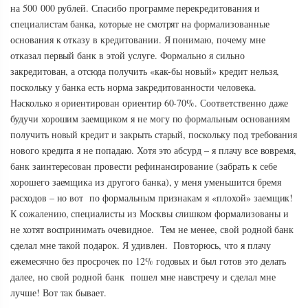
на 500 000 рублей. Спасибо программе перекредитования и
специалистам банка, которые не смотрят на формализованные
основания к отказу в кредитовании. Я понимаю, почему мне
отказал первый банк в этой услуге. Формально я сильно
закредитован, а отсюда получить «как-бы новый» кредит нельзя,
поскольку у банка есть норма закредитованности человека.
Насколько я ориентирован ориентир 60-70%. Соответственно даже
будучи хорошим заемщиком я не могу по формальным основаниям
получить новый кредит и закрыть старый, поскольку под требования
нового кредита я не попадаю. Хотя это абсурд – я плачу все вовремя,
банк заинтересован провести рефинансирование (забрать к себе
хорошего заемщика из другого банка), у меня уменьшится бремя
расходов – но вот по формальным признакам я «плохой» заемщик!
К сожалению, специалисты из Москвы слишком формализованы и
не хотят воспринимать очевидное. Тем не менее, свой родной банк
сделал мне такой подарок. Я удивлен. Повторюсь, что я плачу
ежемесячно без просрочек по 12% годовых и был готов это делать
далее, но свой родной банк пошел мне навстречу и сделал мне
лучше! Вот так бывает.