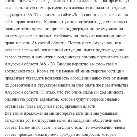
воспользоваться через адвокатов. Списки адвокатов, которые могут
оказывать такую помощь имеются в адвокатских палатах, отделах
соцзащиты, ЗАГСах , газете и сайте «Знай свои права», а также на
сайте правительства. Конечно, нужно подтвердить документально
наличие этого права, но при его подтверждении от амурчанина
оплату адвокат не должен требовать, он получит компенсацию от
правительства Амурской области. Поэтому тем амурчанам, кто
оказался в сложной жизненной ситуации, имеет подтверждение
своего статуса и ему нужна юридическая помощь посмотрите закон
Амурской области №81-ОЗ. Вполне вероятно вы сможете им
воспользоваться. Кроме этих изменений министерство юстиции
предлагает утвердить возможность обращений адвокатов от имени
их доверителей в структуры власти за счет опять же правительства
Амурской области. Считаю, что это очень сильный ход минюста,
оплачивать услуги адвокатов, которые будут профессионально
отстаивать права амурчан перед органами власти.
Вот такие предложения министерства юстиции мы услышали
сегодня из уст их представителей на заседании общественного
совета. Напоминаю всем читателям о том, что ежемесячно члены
совета проводят часы приема граждан по вопросам, которые