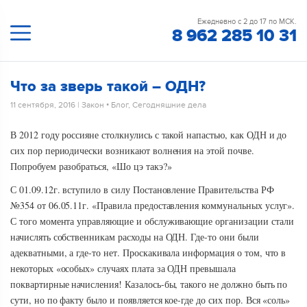
Ежедневно с 2 до 17 по МСК.
8 962 285 10 31
Что за зверь такой – ОДН?
11 сентября, 2016
|
Закон
•
Блог
,
Сегодняшние дела
В 2012 году россияне столкнулись с такой напастью, как ОДН и до
сих пор периодически возникают волнения на этой почве.
Попробуем разобраться, «Шо цэ такэ?»
С 01.09.12г. вступило в силу Постановление Правительства РФ
№354 от 06.05.11г. «Правила предоставления коммунальных услуг».
С того момента управляющие и обслуживающие организации стали
начислять собственникам расходы на ОДН. Где-то они были
адекватными, а где-то нет. Проскакивала информация о том, что в
некоторых «особых» случаях плата за ОДН превышала
поквартирные начисления! Казалось-бы, такого не должно быть по
сути, но по факту было и появляется кое-где до сих пор. Вся «соль»