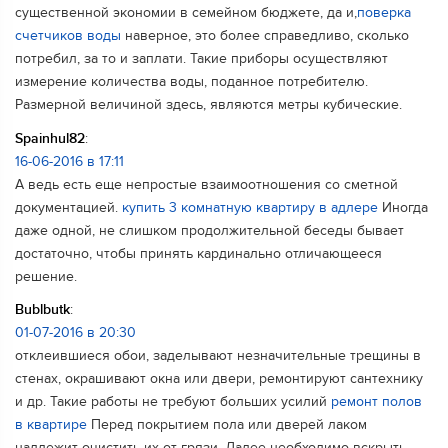
существенной экономии в семейном бюджете, да и,
поверка
счетчиков воды
наверное, это более справедливо, сколько
потребил, за то и заплати. Такие приборы осуществляют
измерение количества воды, поданное потребителю.
Размерной величиной здесь, являются метры кубические.
Spainhul82
:
16-06-2016 в 17:11
А ведь есть еще непростые взаимоотношения со сметной
документацией.
купить 3 комнатную квартиру в адлере
Иногда
даже одной, не слишком продолжительной беседы бывает
достаточно, чтобы принять кардинально отличающееся
решение.
Bublbutk
:
01-07-2016 в 20:30
отклеившиеся обои, заделывают незначительные трещины в
стенах, окрашивают окна или двери, ремонтируют сантехнику
и др. Такие работы не требуют больших усилий
ремонт полов
в квартире
Перед покрытием пола или дверей лаком
надлежит очистить их от грязи. Далее необходимо вскрыть