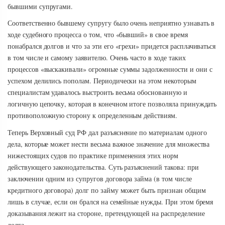
бывшими супругами.
Соответственно бывшему супругу было очень неприятно узнавать в
ходе судебного процесса о том, что «бывший» в свое время
понабрался долгов и что за эти его «грехи» придется расплачиваться
в том числе и самому заявителю. Очень часто в ходе таких
процессов «выскакивали» огромные суммы задолженности и они с
успехом делились пополам. Периодически на этом некоторым
специалистам удавалось выстроить весьма обоснованную и
логичную цепочку, которая в конечном итоге позволяла принуждать
противоположную сторону к определенным действиям.
Теперь Верховный суд РФ дал разъяснение по материалам одного
дела, которые может нести весьма важное значение для множества
нижестоящих судов по практике применения этих норм
действующего законодательства. Суть разъяснений такова: при
заключении одним из супругов договора займа (в том числе
кредитного договора) долг по займу может быть признан общим
лишь в случае, если он брался на семейные нужды. При этом бремя
доказывания лежит на стороне, претендующей на распределение
долга.