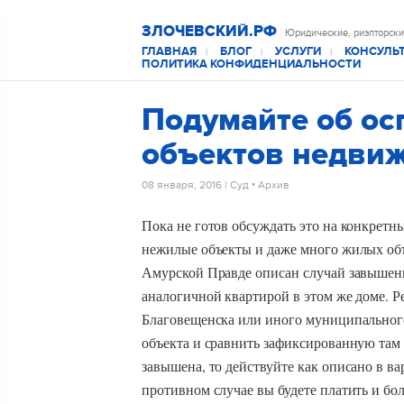
ЗЛОЧЕВСКИЙ.РФ
Юридические, риэлторски
ГЛАВНАЯ
БЛОГ
УСЛУГИ
КОНСУЛЬ
|
|
|
ПОЛИТИКА КОНФИДЕНЦИАЛЬНОСТИ
Подумайте об ос
объектов недви
08 января, 2016
|
Суд
•
Архив
Пока не готов обсуждать это на конкретны
нежилые объекты и даже много жилых об
Амурской Правде описан случай завышени
аналогичной квартирой в этом же доме. 
Благовещенска или иного муниципального
объекта и сравнить зафиксированную там
завышена, то действуйте как описано в ва
противном случае вы будете платить и бо